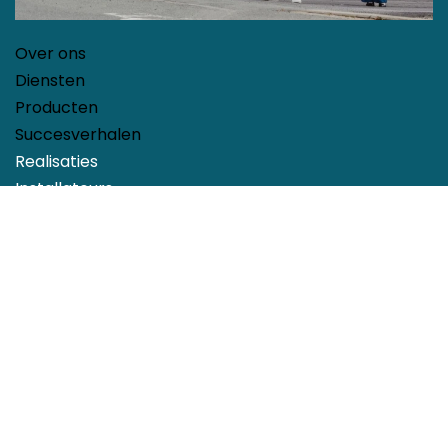
Over ons
Diensten
Producten
Succesverhalen
Realisaties
Installateurs
Help
Contact
Privacybeleid
Nederlands (BE)
|
English (US)
Copyright © GridSync
Aangeboden door
- Maak een
gratis website