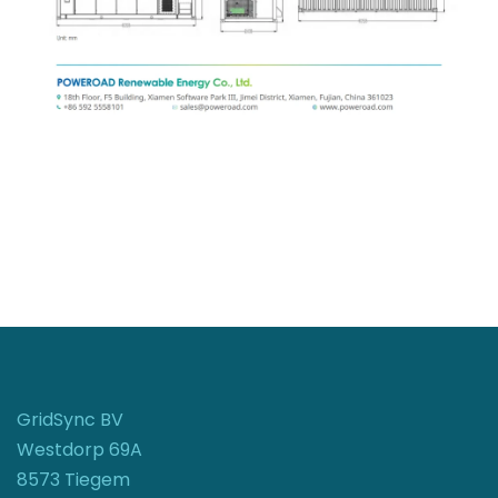
GridSync BV
Westdorp 69A
8573 Tiegem